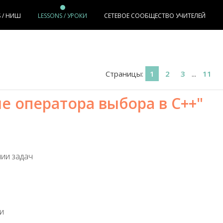
S / НИШ
LESSONS / УРОКИ
СЕТЕВОЕ СООБЩЕСТВО УЧИТЕЛЕЙ
Страницы
:
1
2
3
...
11
е оператора выбора в C++"
нии задач
и