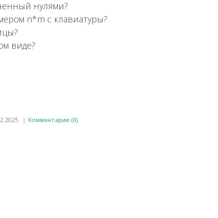
лненный нулями?
мером n*m с клавиатуры?
ицы?
ом виде?
02.2025
|
Комментарии (0)