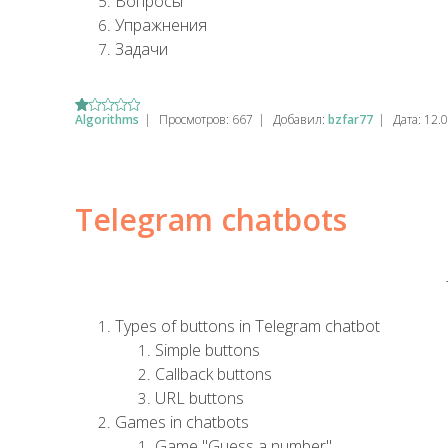
Вопросы
Упражнения
Задачи
Algorithms
|
Просмотров:
667
|
Добавил:
bzfar77
|
Дата:
12.
Telegram chatbots
Types of buttons in Telegram chatbot
Simple buttons
Callback buttons
URL buttons
Games in chatbots
Game "Guess a number"