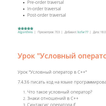
Pre-order traversal
In-order traversal
Post-order traversal
Algorithms
|
Просмотров:
703
|
Добавил:
bzfar77
|
Дата:
18.
Урок "Условный операто
Урок "Условный оператор в C++"
7.4.3.6 писать код на языке программиро
Что такое условный оператор?
Знаки отношений в C++
Синтаксис оператора if