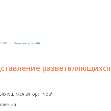
02.2025
|
Комментарии (0)
дставление разветвляющихся
твляющихся алгоритмов"
твления