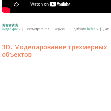
Видеоуроки
|
Просмотров:
869
|
Загрузок:
0
|
Добавил:
bzfar77
|
Дата:
3D. Моделирование трехмерных
объектов