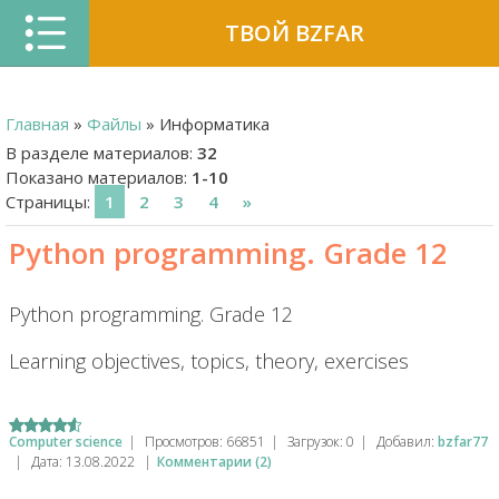
ТВОЙ BZFAR
Главная
»
Файлы
» Информатика
В разделе материалов
:
32
Показано материалов
:
1-10
Страницы
:
1
2
3
4
»
Python programming. Grade 12
Python programming. Grade 12
Learning objectives, topics, theory, exercises
Computer science
|
Просмотров:
66851
|
Загрузок:
0
|
Добавил:
bzfar77
|
Дата:
13.08.2022
|
Комментарии (2)