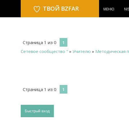
ТВОЙ BZFAR
МЕНЮ
NI
Страница
1
из
0
1
Сетевое сообщество "
»
Учителю
»
Методическая 
Страница
1
из
0
1