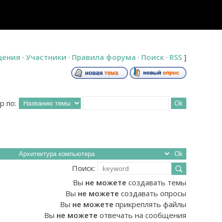
щения
·
Участники
·
Правила форума
·
Поиск
·
RSS
]
р по:
Поиск:
Вы
не можете
создавать темы
Вы
не можете
создавать опросы
Вы
не можете
прикреплять файлы
Вы
не можете
отвечать на сообщения