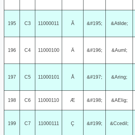
195
C3
11000011
Ã
&#195;
&Atilde;
196
C4
11000100
Ä
&#196;
&Auml;
197
C5
11000101
Å
&#197;
&Aring;
198
C6
11000110
Æ
&#198;
&AElig;
199
C7
11000111
Ç
&#199;
&Ccedil;