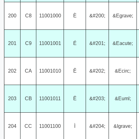
200
C8
11001000
È
&#200;
&Egrave;
201
C9
11001001
É
&#201;
&Eacute;
202
CA
11001010
Ê
&#202;
&Ecirc;
203
CB
11001011
Ë
&#203;
&Euml;
204
CC
11001100
Ì
&#204;
&Igrave;