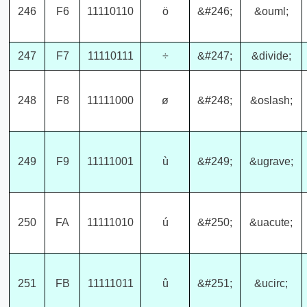
246
F6
11110110
ö
&#246;
&ouml;
247
F7
11110111
÷
&#247;
&divide;
248
F8
11111000
ø
&#248;
&oslash;
249
F9
11111001
ù
&#249;
&ugrave;
250
FA
11111010
ú
&#250;
&uacute;
251
FB
11111011
û
&#251;
&ucirc;