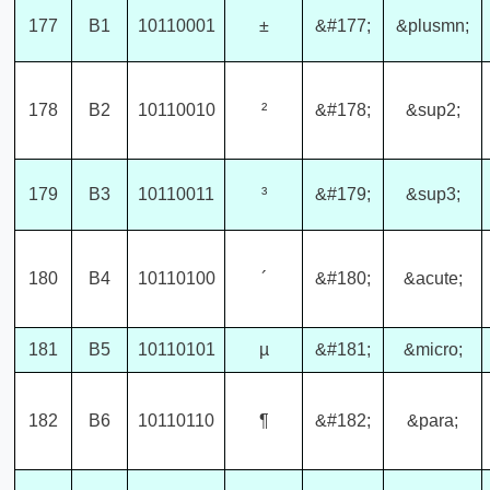
177
B1
10110001
±
&#177;
&plusmn;
178
B2
10110010
²
&#178;
&sup2;
179
B3
10110011
³
&#179;
&sup3;
180
B4
10110100
´
&#180;
&acute;
181
B5
10110101
µ
&#181;
&micro;
182
B6
10110110
¶
&#182;
&para;