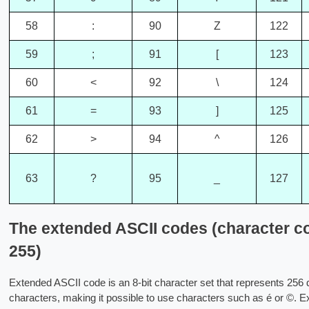
58
:
90
Z
122
59
;
91
[
123
60
<
92
\
124
61
=
93
]
125
62
>
94
^
126
63
?
95
_
127
The extended ASCII codes (character c
255)
Extended ASCII code is an 8-bit character set that represents 256 d
characters, making it possible to use characters such as é or ©. 