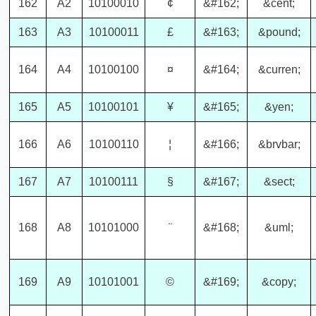
162
A2
10100010
¢
&#162;
&cent;
163
A3
10100011
£
&#163;
&pound;
164
A4
10100100
¤
&#164;
&curren;
165
A5
10100101
¥
&#165;
&yen;
166
A6
10100110
¦
&#166;
&brvbar;
167
A7
10100111
§
&#167;
&sect;
168
A8
10101000
¨
&#168;
&uml;
169
A9
10101001
©
&#169;
&copy;