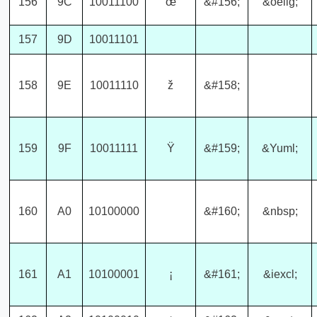
156
9C
10011100
œ
&#156;
&oelig;
157
9D
10011101
158
9E
10011110
ž
&#158;
159
9F
10011111
Ÿ
&#159;
&Yuml;
160
A0
10100000
&#160;
&nbsp;
161
A1
10100001
¡
&#161;
&iexcl;