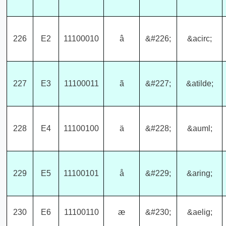
226
E2
11100010
â
&#226;
&acirc;
227
E3
11100011
ã
&#227;
&atilde;
228
E4
11100100
ä
&#228;
&auml;
229
E5
11100101
å
&#229;
&aring;
230
E6
11100110
æ
&#230;
&aelig;