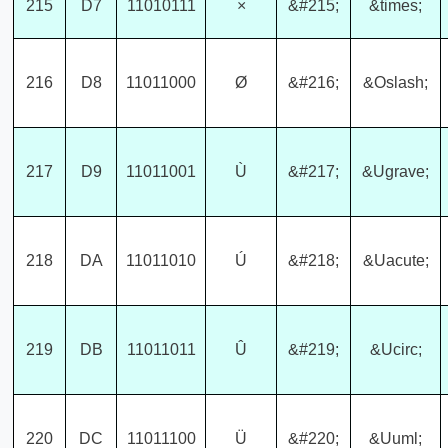
215
D7
11010111
×
&#215;
&times;
216
D8
11011000
Ø
&#216;
&Oslash;
217
D9
11011001
Ù
&#217;
&Ugrave;
218
DA
11011010
Ú
&#218;
&Uacute;
219
DB
11011011
Û
&#219;
&Ucirc;
220
DC
11011100
Ü
&#220;
&Uuml;