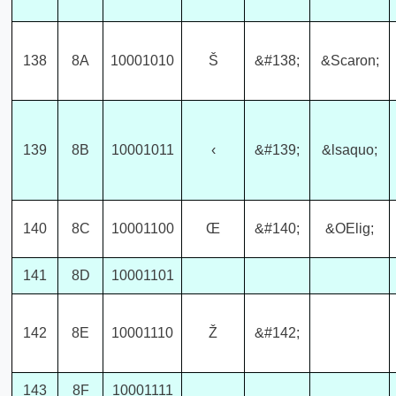
138
8A
10001010
Š
&#138;
&Scaron;
139
8B
10001011
‹
&#139;
&lsaquo;
140
8C
10001100
Œ
&#140;
&OElig;
141
8D
10001101
142
8E
10001110
Ž
&#142;
143
8F
10001111