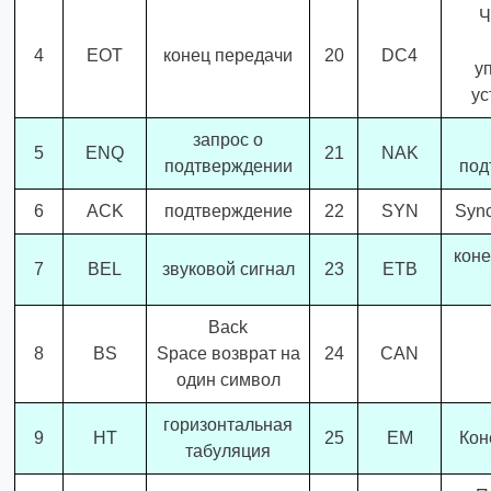
Ч
4
EOT
конец передачи
20
DC4
у
ус
запрос о
5
ENQ
21
NAK
подтверждении
под
6
ACK
подтверждение
22
SYN
Sync
коне
7
BEL
звуковой сигнал
23
ETB
Back
8
BS
Space возврат на
24
CAN
один символ
горизонтальная
9
HT
25
EM
Кон
табуляция