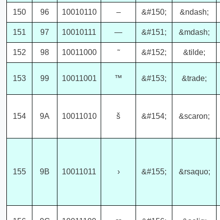
150
96
10010110
–
&#150;
&ndash;
151
97
10010111
—
&#151;
&mdash;
152
98
10011000
˜
&#152;
&tilde;
153
99
10011001
™
&#153;
&trade;
154
9A
10011010
š
&#154;
&scaron;
155
9B
10011011
›
&#155;
&rsaquo;