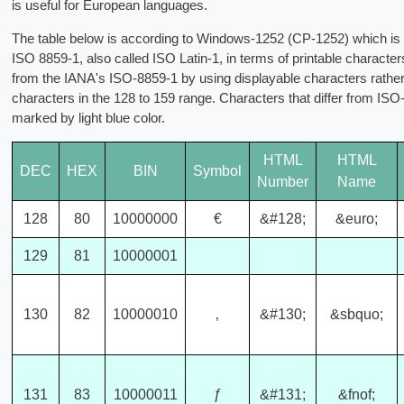
is useful for European languages.
The table below is according to Windows-1252 (CP-1252) which is 
ISO 8859-1, also called ISO Latin-1, in terms of printable characters
from the IANA's ISO-8859-1 by using displayable characters rather
characters in the 128 to 159 range. Characters that differ from ISO
marked by light blue color.
HTML
HTML
DEC
HEX
BIN
Symbol
Number
Name
128
80
10000000
€
&#128;
&euro;
129
81
10000001
130
82
10000010
‚
&#130;
&sbquo;
131
83
10000011
ƒ
&#131;
&fnof;