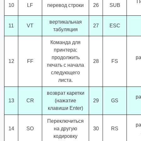
П
10
LF
перевод строки
26
SUB
вертикальная
11
VT
27
ESC
табуляция
Команда для
принтера:
продолжить
ра
12
FF
28
FS
печать с начала
следующего
листа.
возврат каретки
ра
13
CR
(нажатие
29
GS
клавиши Enter)
Переключиться
ра
14
SO
на другую
30
RS
кодировку