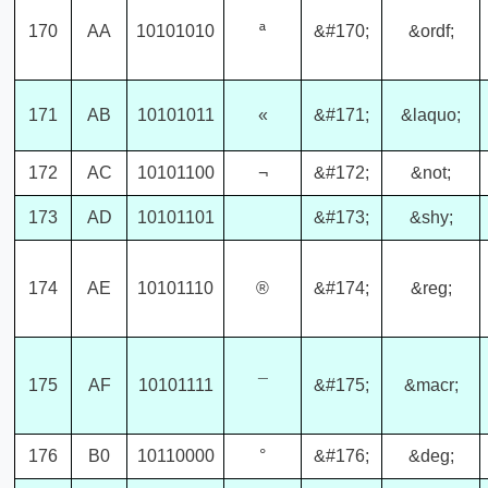
170
AA
10101010
ª
&#170;
&ordf;
171
AB
10101011
«
&#171;
&laquo;
172
AC
10101100
¬
&#172;
&not;
173
AD
10101101
&#173;
&shy;
174
AE
10101110
®
&#174;
&reg;
175
AF
10101111
¯
&#175;
&macr;
176
B0
10110000
°
&#176;
&deg;