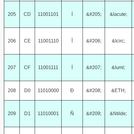
205
CD
11001101
Í
&#205;
&Iacute;
206
CE
11001110
Î
&#206;
&Icirc;
207
CF
11001111
Ï
&#207;
&Iuml;
208
D0
11010000
Ð
&#208;
&ETH;
209
D1
11010001
Ñ
&#209;
&Ntilde;