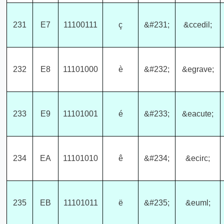
231
E7
11100111
ç
&#231;
&ccedil;
232
E8
11101000
è
&#232;
&egrave;
233
E9
11101001
é
&#233;
&eacute;
234
EA
11101010
ê
&#234;
&ecirc;
235
EB
11101011
ë
&#235;
&euml;