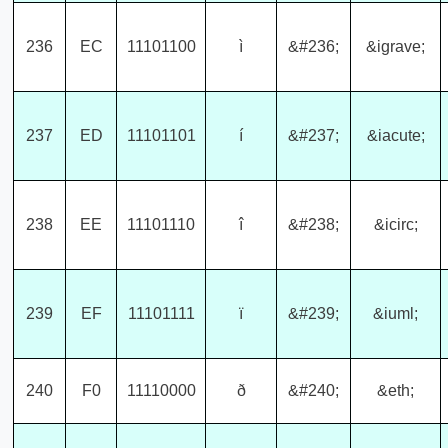
236
EC
11101100
ì
&#236;
&igrave;
237
ED
11101101
í
&#237;
&iacute;
238
EE
11101110
î
&#238;
&icirc;
239
EF
11101111
ï
&#239;
&iuml;
240
F0
11110000
ð
&#240;
&eth;