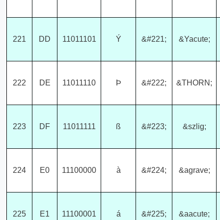
221
DD
11011101
Ý
&#221;
&Yacute;
222
DE
11011110
Þ
&#222;
&THORN;
223
DF
11011111
ß
&#223;
&szlig;
224
E0
11100000
à
&#224;
&agrave;
225
E1
11100001
á
&#225;
&aacute;