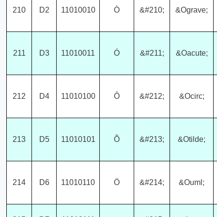
210
D2
11010010
Ò
&#210;
&Ograve;
211
D3
11010011
Ó
&#211;
&Oacute;
212
D4
11010100
Ô
&#212;
&Ocirc;
213
D5
11010101
Õ
&#213;
&Otilde;
214
D6
11010110
Ö
&#214;
&Ouml;