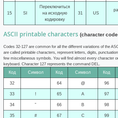
Переключиться
ра
15
SI
на исходную
31
US
кодировку
ASCII printable characters
(character code
Codes 32-127 are common for all the different variations of the ASCI
are called printable characters, represent letters, digits, punctuati
few miscellaneous symbols. You will find almost every character o
keyboard. Character 127 represents the command DEL.
Код
Символ
Код
Символ
Код
32
64
@
96
33
!
65
A
97
34
"
66
B
98
35
#
67
C
99