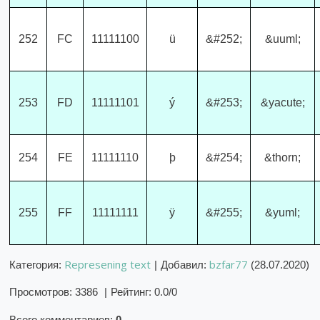
252
FC
11111100
ü
&#252;
&uuml;
253
FD
11111101
ý
&#253;
&yacute;
254
FE
11111110
þ
&#254;
&thorn;
255
FF
11111111
ÿ
&#255;
&yuml;
Represening text
bzfar77
Категория
:
|
Добавил
:
(28.07.2020)
Просмотров
:
3386
|
Рейтинг
:
0.0
/
0
Всего комментариев
:
0