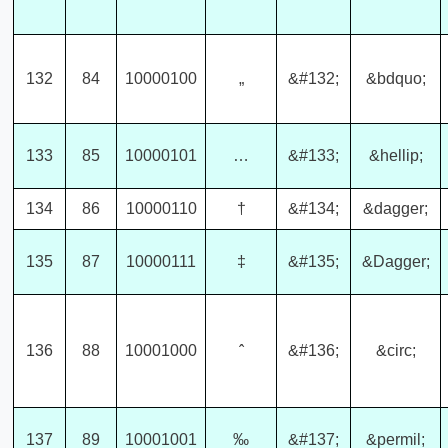
132
84
10000100
„
&#132;
&bdquo;
133
85
10000101
…
&#133;
&hellip;
134
86
10000110
†
&#134;
&dagger;
135
87
10000111
‡
&#135;
&Dagger;
136
88
10001000
ˆ
&#136;
&circ;
137
89
10001001
‰
&#137;
&permil;