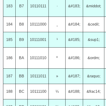
183
B7
10110111
·
&#183;
&middot;
184
B8
10111000
¸
&#184;
&cedil;
185
B9
10111001
¹
&#185;
&sup1;
186
BA
10111010
º
&#186;
&ordm;
187
BB
10111011
»
&#187;
&raquo;
188
BC
10111100
¼
&#188;
&frac14;