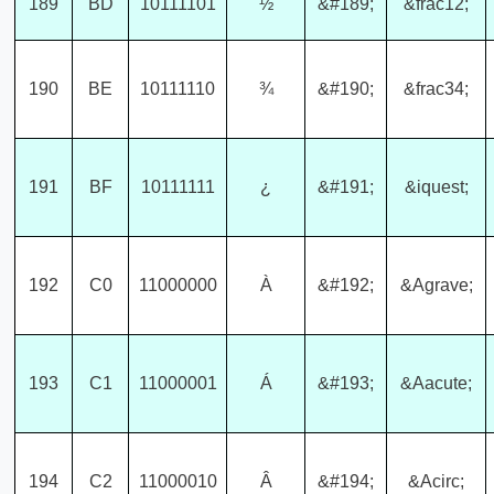
189
BD
10111101
½
&#189;
&frac12;
190
BE
10111110
¾
&#190;
&frac34;
191
BF
10111111
¿
&#191;
&iquest;
192
C0
11000000
À
&#192;
&Agrave;
193
C1
11000001
Á
&#193;
&Aacute;
194
C2
11000010
Â
&#194;
&Acirc;