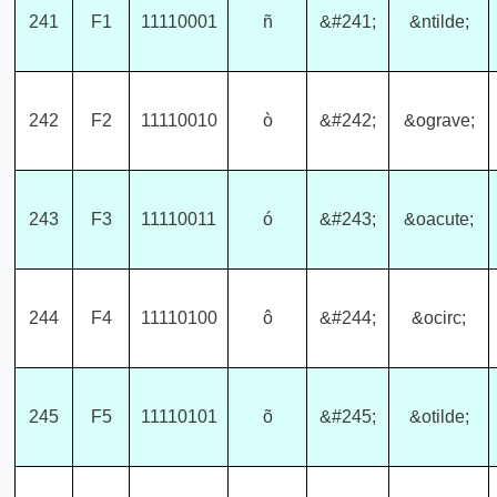
241
F1
11110001
ñ
&#241;
&ntilde;
242
F2
11110010
ò
&#242;
&ograve;
243
F3
11110011
ó
&#243;
&oacute;
244
F4
11110100
ô
&#244;
&ocirc;
245
F5
11110101
õ
&#245;
&otilde;