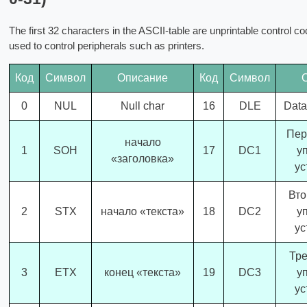
The first 32 characters in the ASCII-table are unprintable control c
used to control peripherals such as printers.
Код
Символ
Описание
Код
Символ
0
NUL
Null char
16
DLE
Data
Пер
начало
1
SOH
17
DC1
у
«заголовка»
ус
Вто
2
STX
начало «текста»
18
DC2
у
ус
Тре
3
ETX
конец «текста»
19
DC3
у
ус