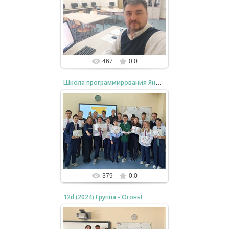
03.11.2024
После уроков
bzfar77
467
0.0
Школа программирования Яндекс
03.11.2024
Набор 2024
bzfar77
379
0.0
12d (2024) Группа - Огонь!