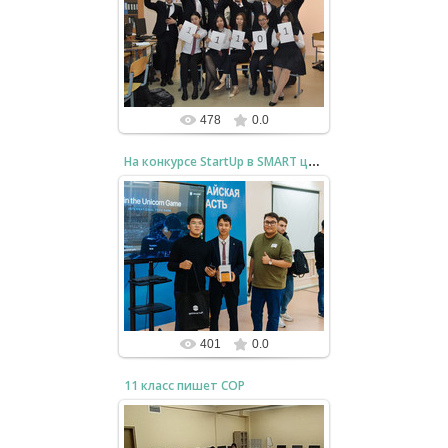
Мои первые выпускники с
которыми я осваивал курс
Computer Science в НИШ Уральск
bzfar77
478
0.0
На конкурсе StartUp в SMART центре
22.12.2024
Бауржан и Спандияр
представляют результаты
работы и получают призы
bzfar77
401
0.0
11 класс пишет СОР