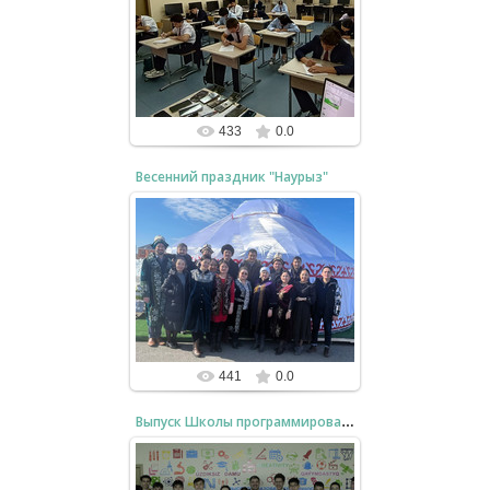
22.12.2024
Каждый подошёл с полной
ответственностью!
bzfar77
433
0.0
Весенний праздник "Наурыз"
22.12.2024
МО физики и информатики
bzfar77
441
0.0
Выпуск Школы программирования Яндекс - 2024