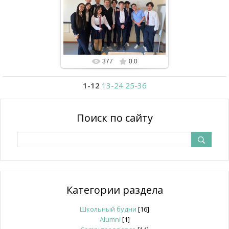
02.11.2024
любимые ученики
batrkhanova
377
0.0
1-12
13-24
25-36
Поиск по сайту
Категории раздела
Школьный будни
[16]
Alumni
[1]