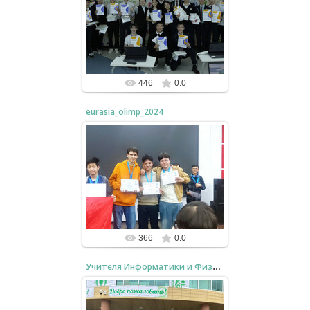
22.12.2024
Первый выпуск в НИШ Костанай
bzfar77
446
0.0
eurasia_olimp_2024
15.12.2024
Серебряные призёры Евразийской
олимпиады по спортивному
программированию 2024
bzfar77
366
0.0
Учителя Информатики и Физики