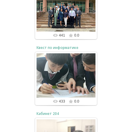
03.11.2024
2023
bzfar77
441
0.0
Квест по информатике
03.11.2024
Неделя информатики 2023
bzfar77
433
0.0
Кабинет 204