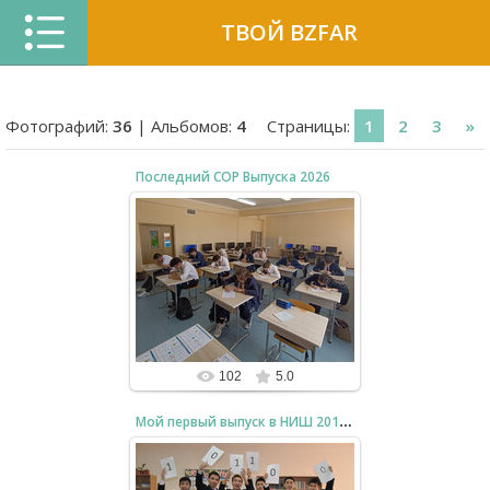
ТВОЙ BZFAR
Фотографий:
36
| Альбомов:
4
Страницы
:
1
2
3
»
Последний СОР Выпуска 2026
30.04.2026
Computer Science (Advanced): Асхат,
Алишер, Алихан, Кирилл, Расул,
Асылхан, Дарья, Константин,
Александр, Дидар, Дами...
bzfar77
102
5.0
Мой первый выпуск в НИШ 2015 год
29.03.2025