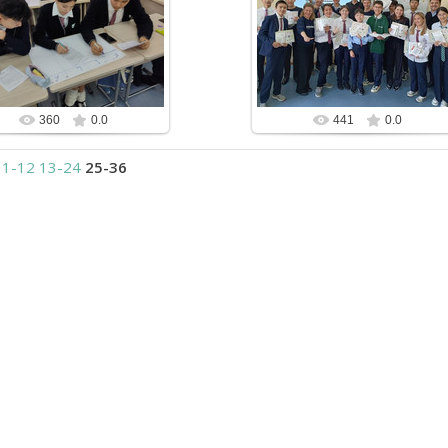
25.10.2024
25.10.2024
Вручение сувениров от спонсоров
11D (2023) в действии
проекта
bzfar77
bzfar77
360
0.0
441
0.0
1-12
13-24
25-36