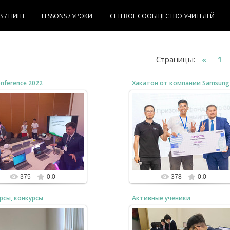
IS / НИШ
LESSONS / УРОКИ
СЕТЕВОЕ СООБЩЕСТВО УЧИТЕЛЕЙ
Страницы
:
«
1
onference 2022
Хакатон от компании Samsung
25.10.2024
25.10.2024
тер-класс "Программировать
Сембаев Ерболат один из лучших!!
ожно: Миф или Реальность"
bzfar77
bzfar77
375
0.0
378
0.0
рсы, конкурсы
Активные ученики
25.10.2024