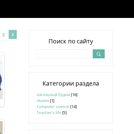
2
3
Поиск по сайту
!
Категории раздела
Школьный будни
[16]
Alumni
[1]
Computer science
[14]
Teacher's life
[5]