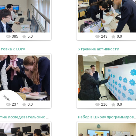
25.10.2024
еделя информатики 2024,
твечают на интересные
12B (2024) в действии
вопросы
bzfar77
bzfar77
385
5.0
243
0.0
товка к СОРу
Утренние активности
25.10.2024
25.10.2024
2A,B (2023) Представление
положительных и
Неделя информатики. Начало дня
отрицательных чисел
2023
тория фото: Все обучают
Нуралы как переводить...
bzfar77
bzfar77
237
0.0
216
0.0
Развитие исследовательских навыков
Набор в Школу программиров