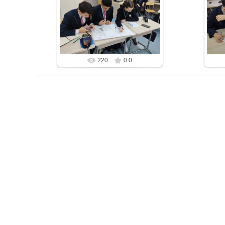
25.10.2024
11D (2023) с легкостью решает
любые проблемы
bzfar77
220
0.0