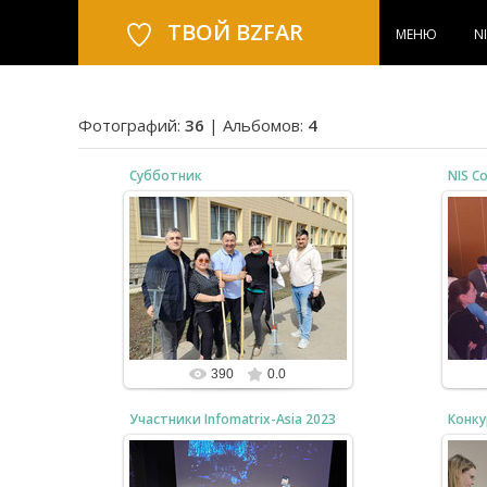
ТВОЙ BZFAR
МЕНЮ
N
Фотографий:
36
| Альбомов:
4
Субботник
NIS C
25.10.2024
Информатики могут не только по
Мас
клавишам стучать ;-)
сл
bzfar77
390
0.0
Участники Infomatrix-Asia 2023
Конку