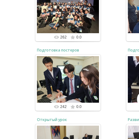
25.10.2024
Н
Ерболат, Дильназ и Ельдана в
о
Топе!
bzfar77
262
0.0
Подготовка постеров
Подго
1
25.10.2024
12B (2024) в действии
Ис
bzfar77
242
0.0
Открытый урок