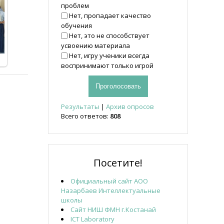
проблем
Нет, пропадает качество
обучения
Нет, это не способствует
усвоению материала
Нет, игру ученики всегда
воспринимают только игрой
Результаты
|
Архив опросов
Всего ответов:
808
Посетите!
Официальный сайт АОО
Назарбаев Интеллектуальные
школы
Сайт НИШ ФМН г.Костанай
ICT Laboratory