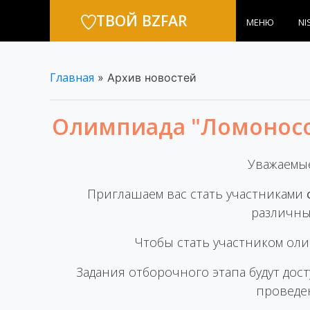
ТВОЙ BZFAR
МЕНЮ
NI
Главная
»
Архив новостей
Олимпиада "Ломоносо
Уважаемые
Приглашаем вас стать участниками
различны
Чтобы стать участником ол
Задания отборочного этапа будут дос
проведе