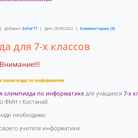
|
Добавил:
bzfar77
|
Дата:
28.09.2023
|
Комментарии (0)
а для 7-х классов
Внимание!!!
я олимпиада по информатике
для учащихся
7-х к
 ФМН г.Костанай.
иаде необходимо:
 своего учителя информатики