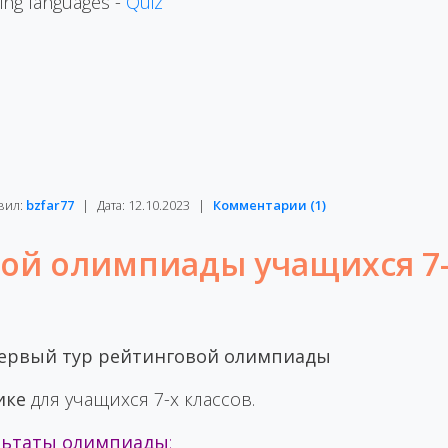
ming languages -
Quiz
вил:
bzfar77
|
Дата:
12.10.2023
|
Комментарии (1)
вой олимпиады учащихся 7
ервый тур рейтинговой олимпиады
ике
для учащихся 7-х классов.
льтаты олимпиады
: