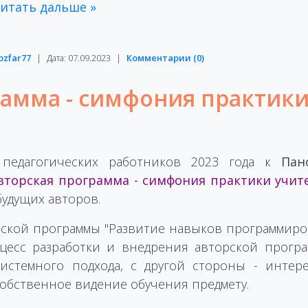
итать дальше »
bzfar77
|
Дата:
07.09.2023
|
Комментарии (0)
рамма - симфония практик
педагогических работников 2023 года к
Пан
вторская программа - симфония практики учит
удущих авторов.
рской программы "Развитие навыков программир
цесс разработки и внедрения авторской прогр
стемного подхода, с другой стороны - интер
обственное видение обучения предмету.