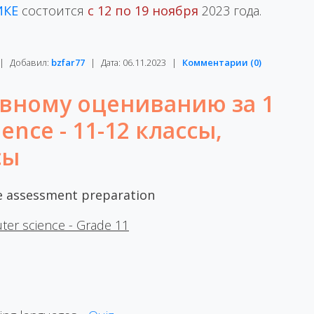
ИКЕ
состоится
с 12 по 19 ноября
2023 года.
|
Добавил:
bzfar77
|
Дата:
06.11.2023
|
Комментарии (0)
вному оцениванию за 1
ence - 11-12 классы,
сы
 assessment preparation
er science - Grade 11