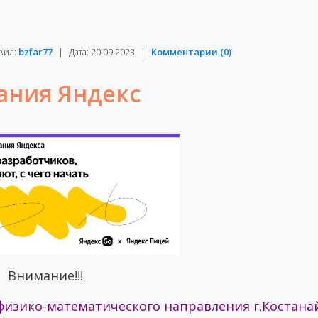
вил:
bzfar77
|
Дата:
20.09.2023
|
Комментарии (0)
ания Яндекс
Внимание!!!
физико-математического направления г.Костан