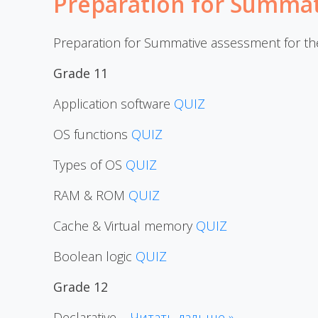
Preparation for Summat
Preparation for Summative assessment for th
Grade 11
Application software
QUIZ
OS functions
QUIZ
Types of OS
QUIZ
RAM & ROM
QUIZ
Cache & Virtual memory
QUIZ
Boolean logic
QUIZ
Grade 12
Declarative
...
Читать дальше »