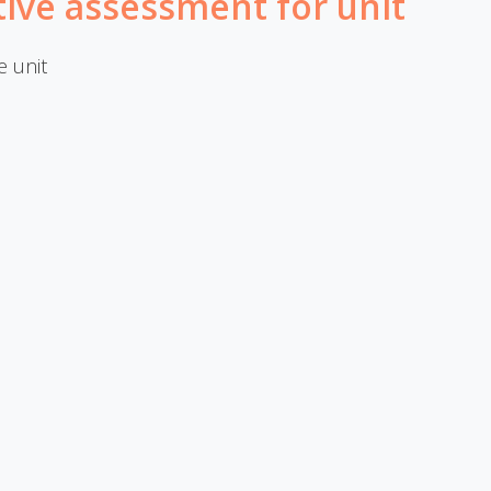
ive assessment for unit
e unit