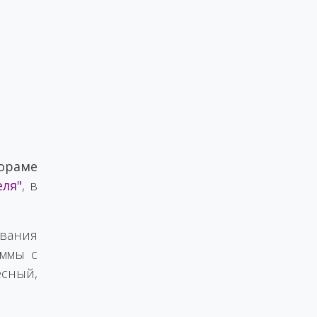
и
ораме
еля"
, в
ования
аммы с
есный,