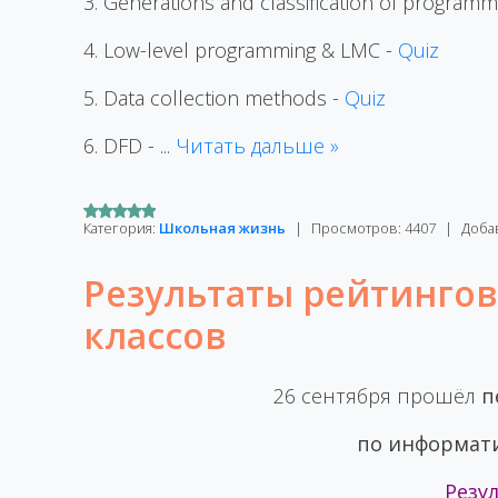
3. Generations and classification of program
4. Low-level programming & LMC -
Quiz
5. Data collection methods -
Quiz
6. DFD -
...
Читать дальше »
Категория:
Школьная жизнь
|
Просмотров:
4407
|
Доба
Результаты рейтинго
классов
26 сентября прошёл
п
по информат
Резу