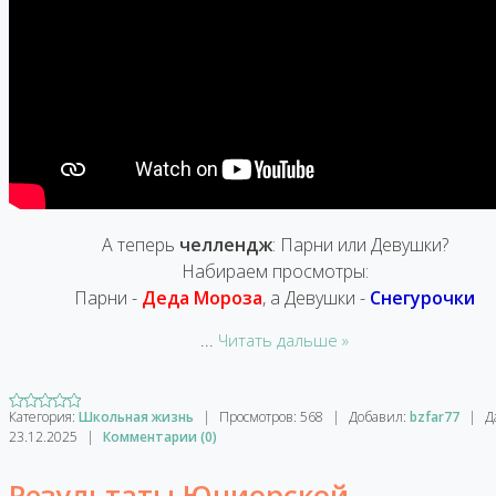
А теперь
челлендж
: Парни или Девушки?
Набираем просмотры:
Парни -
Деда Мороза
, а Девушки -
Снегурочки
...
Читать дальше »
Категория:
Школьная жизнь
|
Просмотров:
568
|
Добавил:
bzfar77
|
Д
23.12.2025
|
Комментарии (0)
Результаты Юниорской