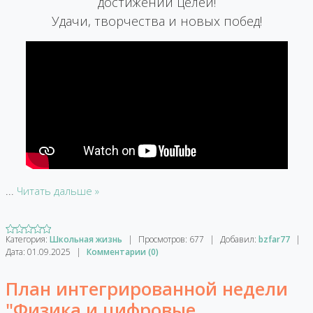
достижении целей!
Удачи, творчества и новых побед!
...
Читать дальше »
Категория:
Школьная жизнь
|
Просмотров:
677
|
Добавил:
bzfar77
|
Дата:
01.09.2025
|
Комментарии (0)
План интегрированной недели
"Физика и цифровые