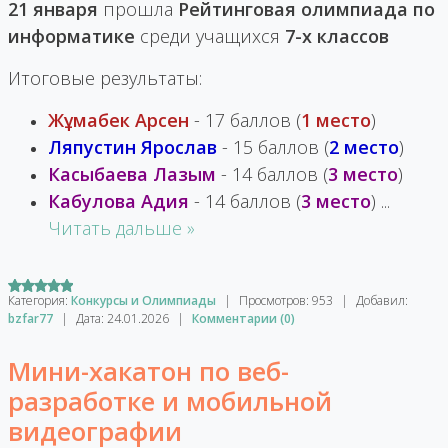
21 января
прошла
Рейтинговая олимпиада по
информатике
среди учащихся
7-х классов
Итоговые результаты:
Жұмабек Арсен
- 17 баллов (
1 место
)
Ляпустин Ярослав
- 15 баллов (
2 место
)
Касыбаева Лазым
- 14 баллов (
3 место
)
Кабулова Адия
- 14 баллов (
3 место
)
...
Читать дальше »
Категория:
Конкурсы и Олимпиады
|
Просмотров:
953
|
Добавил:
bzfar77
|
Дата:
24.01.2026
|
Комментарии (0)
Мини-хакатон по веб-
разработке и мобильной
видеографии