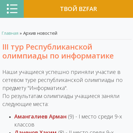
ТВОЙ BZFAR
Главная
»
Архив новостей
III тур Республиканской
олимпиады по информатике
Наши учащиеся успешно приняли участие в
сетевом туре республиканской олимпиады по
предмету "Информатика".
По результатам олимпиады учащиеся заняли
следующие места:
Амангалиев Арман
(9) - I место среди 9-х
классов
Даненов Хаким
(8) - II место среди 9-х