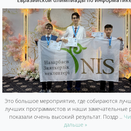
Евразийской олимпиады по информатик
Это большое мероприятие, где собираются луч
лучших программистов и наши замечательные 
показали очень высокий результат. Поздр
...
Чи
дальше »