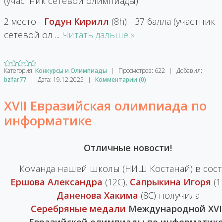
(участник сетевой олимпиады)
2 место -
Годун Кирилл
(8h) - 37 балла (участник
сетевой ол
...
Читать дальше »
Категория:
Конкурсы и Олимпиады
|
Просмотров:
622
|
Добавил:
bzfar77
|
Дата:
19.12.2025
|
Комментарии (0)
XVII Евразийская олимпиада по
информатике
Отличные новости!
Команда нашей школы (НИШ Костанай) в сост
Ершова Александра
(12С),
Сапрыкина Игоря
(1
Даненова Хакима
(8С) получила
Серебряные медали
Международной XVI