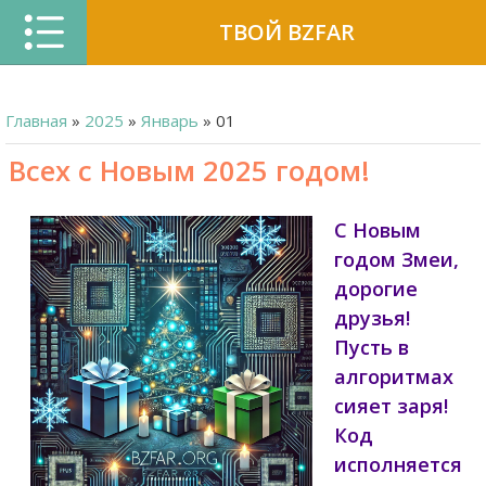
ТВОЙ BZFAR
Главная
»
2025
»
Январь
»
01
Всех с Новым 2025 годом!
С Новым
годом Змеи,
дорогие
друзья!
Пусть в
алгоритмах
сияет заря!
Код
исполняется