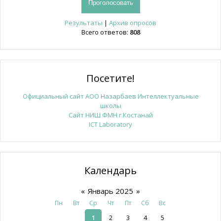
Результаты
|
Архив опросов
Всего ответов:
808
Посетите!
Официальный сайт АОО Назарбаев Интеллектуальные
школы
Сайт НИШ ФМН г.Костанай
ICT Laboratory
Календарь
«
Январь 2025
»
Пн
Вт
Ср
Чт
Пт
Сб
Вс
1
2
3
4
5